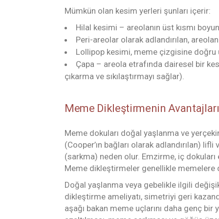
Mümkün olan kesim yerleri şunları içerir:
Hilal kesimi – areolanın üst kısmı boyun
Peri-areolar olarak adlandırılan, areolan
Lollipop kesimi, meme çizgisine doğru u
Çapa – areola etrafında dairesel bir kes
çıkarma ve sıkılaştırmayı sağlar).
Meme Dikleştirmenin Avantajlar
Meme dokuları doğal yaşlanma ve yerçekimi 
(Cooper’ın bağları olarak adlandırılan) lif
(sarkma) neden olur. Emzirme, iç dokuları 
Meme dikleştirmeler genellikle memelere da
Doğal yaşlanma veya gebelikle ilgili değiş
dikleştirme ameliyatı, simetriyi geri kazand
aşağı bakan meme uçlarını daha genç bir yö