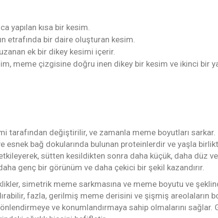
ca yapılan kısa bir kesim.
ın etrafında bir daire oluşturan kesim.
zanan ek bir dikey kesimi içerir.
im, meme çizgisine doğru inen dikey bir kesim ve ikinci bir y
ı
tarafından değiştirilir, ve zamanla meme boyutları sarkar. 
li ve esnek bağ dokularında bulunan proteinlerdir ve yaşla birl
etkileyerek, sütten kesildikten sonra daha küçük, daha düz v
ha genç bir görünüm ve daha çekici bir şekil kazandırır.
iklikler, simetrik meme sarkmasına ve meme boyutu ve şeklind
ırabilir, fazla, gerilmiş meme derisini ve şişmiş areolaların 
nlendirmeye ve konumlandırmaya sahip olmalarını sağlar. Gene