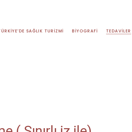
TÜRKIYE’DE SAĞLIK TURIZMI
BIYOGRAFI
TEDAVILER
 ( Sınırlı iz ile)