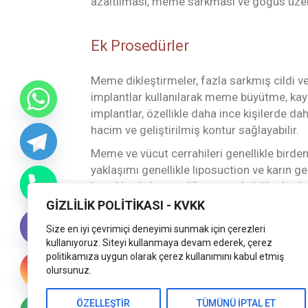
azaltılması, meme sarkması ve göğüs üzerind
Ek Prosedürler
Meme dikleştirmeler, fazla sarkmış cildi ve
implantlar kullanılarak meme büyütme, kayb
implantlar, özellikle daha ince kişilerde dah
hacim ve geliştirilmiş kontur sağlayabilir.
Meme ve vücut cerrahileri genellikle birde
yaklaşımı genellikle liposuction ve karın ge
bacaklar, kalça ve diğer sorunlu bölgelerden
etmek için sıkça kullanılır. Estetik meme te
GİZLİLİK POLİTİKASI - KVKK
tersine çevirmek mümkündür.
Size en iyi çevrimiçi deneyimi sunmak için çerezleri
kullanıyoruz. Siteyi kullanmaya devam ederek, çerez
politikamıza uygun olarak çerez kullanımını kabul etmiş
olursunuz.
ÖZELLEŞTİR
TÜMÜNÜ İPTAL ET