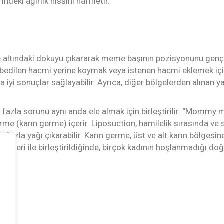
eki ağırlık hissini hafifletir.
 altındaki dokuyu çıkararak meme başının pozisyonunu gençleşt
edilen hacmi yerine koymak veya istenen hacmi eklemek için 
a iyi sonuçlar sağlayabilir. Ayrıca, diğer bölgelerden alınan yağ
n fazla sorunu aynı anda ele almak için birleştirilir. “Momm
rme (karın germe) içerir. Liposuction, hamilelik sırasında ve 
 fazla yağı çıkarabilir. Karın germe, üst ve alt karın bölgesin
davileri ile birleştirildiğinde, birçok kadının hoşlanmadığı d